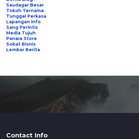
Saudagar Besar
Tokoh Ternama
Tunggal Perkasa
Lapangan Info
Sang Perintis
Media Tujuh
Panara Store
Sobat Bisnis
Lembar Berita
Contact Info