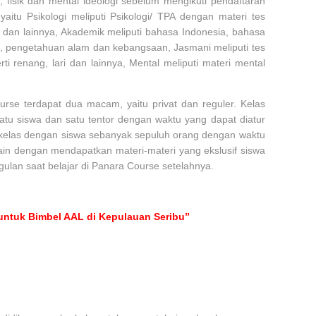
, fisik dan mental ideologi sebelum mengikuti pendaftaran
aitu Psikologi meliputi Psikologi/ TPA dengan materi tes
dan lainnya, Akademik meliputi bahasa Indonesia, bahasa
, pengetahuan alam dan kebangsaan, Jasmani meliputi tes
ti renang, lari dan lainnya, Mental meliputi materi mental
rse terdapat dua macam, yaitu privat dan reguler. Kelas
satu siswa dan satu tentor dengan waktu yang dapat diatur
kelas dengan siswa sebanyak sepuluh orang dengan waktu
lain dengan mendapatkan materi-materi yang ekslusif siswa
lan saat belajar di Panara Course setelahnya.
untuk Bimbel AAL di Kepulauan Seribu”