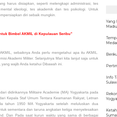
ang harus disiapkan, seperti melengkapi administrasi, tes
ental ideologi, tes akademik dan tes psikologi. Untuk
mpersiapkan diri sebaik mungkin.
Yang 
Madi
ntuk Bimbel AKMIL di Kepulauan Seribu”
Tempa
Medan
KMIL, sebaiknya Anda perlu mengetahui apa itu AKMIL.
Berik
misi Akademi Militer. Selanjutnya Mari kita lanjut saja untuk
yang wajib Anda ketahui Dibawah ini.
Perti
Info T
Sulaw
 dari didirikannya Militaire Academie (MA) Yogyakarta pada
Reko
h dari Kepala Staf Umum Tentara Keamanan Rakyat, Letnan
Yogya
da tahun 1950 MA Yogyakarta setelah meluluskan dua
 untuk sementara dan taruna angkatan ketiga menyelesaikan
Ketah
Sumat
and. Dan Pada saat kurun waktu yang sama di berbagai