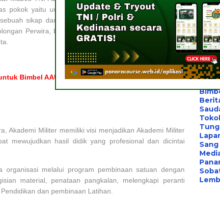
Berita
as pokok yaitu untuk membentuk Taruna Akademi Militer
Bimbe
Konsu
sebuah sikap dan perilaku sebagai prajurit Sapta Marga,
Les P
longan Perwira, berkualifikasi Akademik Program Diploma
Konsu
ta.
Bimb
Bimb
Les B
Bimb
untuk Bimbel AAU di Kepulauan Seribu”
Pelat
Bimb
Berit
Saud
Toko
Tung
, Akademi Militer memiliki visi menjadikan Akademi Militer
Lapa
at mewujudkan hasil didik yang profesional dan dicintai
Sang 
Medi
Panar
a organisasi melalui program pembinaan satuan dengan
Sobat
Lemba
gisian material, penataan pangkalan, melengkapi peranti
Pendidikan dan pembinaan Latihan.