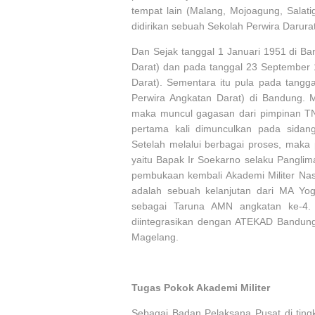
tempat lain (Malang, Mojoagung, Salati
didirikan sebuah Sekolah Perwira Darur
Dan Sejak tanggal 1 Januari 1951 di Ba
Darat) dan pada tanggal 23 September
Darat). Sementara itu pula pada tangga
Perwira Angkatan Darat) di Bandung. 
maka muncul gagasan dari pimpinan TNI
pertama kali dimunculkan pada sidan
Setelah melalui berbagai proses, maka
yaitu Bapak Ir Soekarno selaku Panglim
pembukaan kembali Akademi Militer Nasi
adalah sebuah kelanjutan dari MA Yog
sebagai Taruna AMN angkatan ke-4. 
diintegrasikan dengan ATEKAD Bandung
Magelang.
Tugas Pokok Akademi Militer
Sebagai Badan Pelaksana Pusat di tin