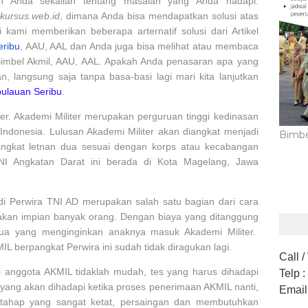
dan Anda sekalian tentang masalah yang Anda hadapi.
akursus.web.id
, dimana Anda bisa mendapatkan solusi atas
kami memberikan beberapa arternatif solusi dari Artikel
eribu
, AAU, AAL dan Anda juga bisa melihat atau membaca
 Bimbel Akmil, AAU, AAL. Apakah Anda penasaran apa yang
 langsung saja tanpa basa-basi lagi mari kita lanjutkan
pulauan Seribu
.
ter. Akademi Militer merupakan perguruan tinggi kedinasan
 Indonesia. Lulusan Akademi Militer akan diangkat menjadi
Bimbe
ngkat letnan dua sesuai dengan korps atau kecabangan
NI Angkatan Darat ini berada di Kota Magelang, Jawa
di Perwira TNI AD merupakan salah satu bagian dari cara
akan impian banyak orang. Dengan biaya yang ditanggung
tua yang menginginkan anaknya masuk Akademi Militer.
 berpangkat Perwira ini sudah tidak diragukan lagi.
Call 
 anggota AKMIL tidaklah mudah, tes yang harus dihadapi
Telp
:
 yang akan dihadapi ketika proses penerimaan AKMIL nanti,
Email
tahap yang sangat ketat, persaingan dan membutuhkan