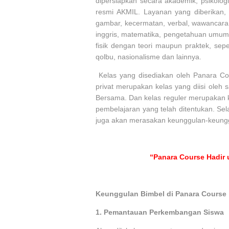
dipersiapkan secara akademik, psikologi
resmi AKMIL. Layanan yang diberikan, y
gambar, kecermatan, verbal, wawancara 
inggris, matematika, pengetahuan umum
fisik dengan teori maupun praktek, seper
qolbu, nasionalisme dan lainnya.
Kelas yang disediakan oleh Panara Cou
privat merupakan kelas yang diisi oleh 
Bersama. Dan kelas reguler merupakan 
pembelajaran yang telah ditentukan. Se
juga akan merasakan keunggulan-keunggu
“Panara Course Hadir 
Keunggulan Bimbel di Panara Course
1.
Pemantauan Perkembangan Siswa