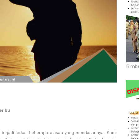
Bimbe
eribu
terjadi terkait beberapa alasan yang mendasarinya. Kami