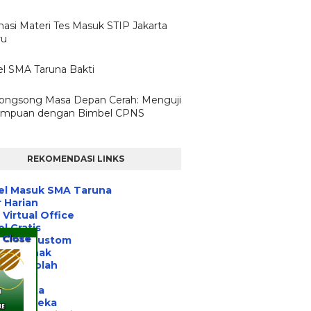
masi Materi Tes Masuk STIP Jakarta
ru
l SMA Taruna Bakti
ngsong Masa Depan Cerah: Menguji
mpuan dengan Bimbel CPNS
REKOMENDASI LINKS
el Masuk SMA Taruna
 Harian
Virtual Office
l Gratis
Close
 Tulis Custom
ihan Anak
asi Sekolah
a Post
 Jakarta
nitas Peka