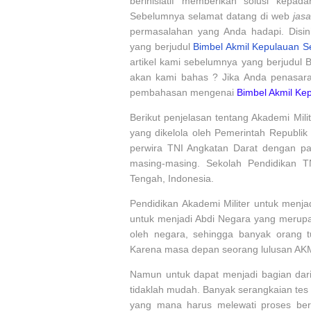
berinisiatif memberikan solusi kepa
Sebelumnya selamat datang di web
jas
permasalahan yang Anda hadapi. Disini 
yang berjudul
Bimbel Akmil Kepulauan S
artikel kami sebelumnya yang berjudul
akan kami bahas ? Jika Anda penasaran,
pembahasan mengenai
Bimbel Akmil Ke
Berikut penjelasan tentang Akademi Mili
yang dikelola oleh Pemerintah Republik
perwira TNI Angkatan Darat dengan pa
masing-masing. Sekolah Pendidikan T
Tengah, Indonesia.
Pendidikan Akademi Militer untuk menja
untuk menjadi Abdi Negara yang merup
oleh negara, sehingga banyak orang 
Karena masa depan seorang lulusan AKMIL
Namun untuk dapat menjadi bagian dari
tidaklah mudah. Banyak serangkaian tes
yang mana harus melewati proses ber