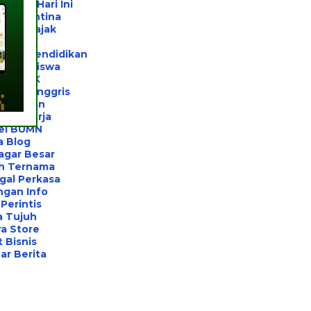
 Jogja Hari Ini
l Karantina
ltan Pajak
rivat
ltan Pendidikan
el Beasiswa
el UTBK
ahasa Inggris
el Unhan
ihan Kerja
el BUMN
a Blog
agar Besar
h Ternama
gal Perkasa
ngan Info
Perintis
a Tujuh
a Store
 Bisnis
r Berita