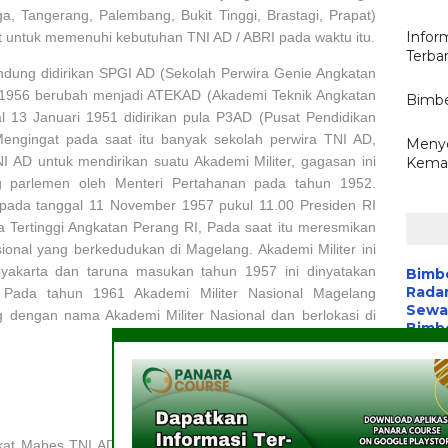
ga, Tangerang, Palembang, Bukit Tinggi, Brastagi, Prapat)
Infor
at untuk memenuhi kebutuhan TNI AD / ABRI pada waktu itu.
Terba
ndung didirikan SPGI AD (Sekolah Perwira Genie Angkatan
 1956 berubah menjadi ATEKAD (Akademi Teknik Angkatan
Bimbe
l 13 Januari 1951 didirikan pula P3AD (Pusat Pendidikan
Mengingat pada saat itu banyak sekolah perwira TNI AD,
Menyo
 AD untuk mendirikan suatu Akademi Militer, gagasan ini
Kema
g parlemen oleh Menteri Pertahanan pada tahun 1952.
 pada tanggal 11 November 1957 pukul 11.00 Presiden RI
a Tertinggi Angkatan Perang RI, Pada saat itu meresmikan
onal yang berkedudukan di Magelang. Akademi Militer ini
yakarta dan taruna masukan tahun 1957 ini dinyatakan
Bimb
Radar
Pada tahun 1961 Akademi Militer Nasional Magelang
Sewa 
 dengan nama Akademi Militer Nasional dan berlokasi di
Bimbe
Batik
Pelat
Aplik
Wart
Media
Komu
gkat Mabes TNI AD, yang berkedudukan langsung dibawah