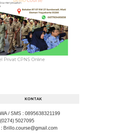
l Privat CPNS Online
KONTAK
/ WA / SMS
:
0895638321199
 (0274) 5027095
: Brillo.course
@gmail.com