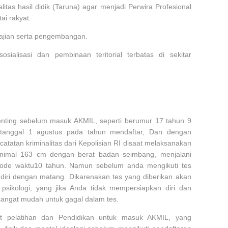
tas hasil didik (Taruna) agar menjadi Perwira Profesional
ai rakyat.
ajian serta pengembangan.
ialisasi dan pembinaan teritorial terbatas di sekitar
enting sebelum masuk AKMIL, seperti berumur 17 tahun 9
 tanggal 1 agustus pada tahun mendaftar, Dan dengan
catatan kriminalitas dari Kepolisian RI disaat melaksanakan
minimal 163 cm dengan berat badan seimbang, menjalani
iode waktu10 tahun. Namun sebelum anda mengikuti tes
iri dengan matang. Dikarenakan tes yang diberikan akan
psikologi, yang jika Anda tidak mempersiapkan diri dan
 sangat mudah untuk gagal dalam tes.
t pelatihan dan Pendidikan untuk masuk AKMIL, yang