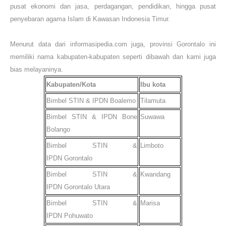
pusat ekonomi dan jasa, perdagangan, pendidikan, hingga pusat
penyebaran agama Islam di Kawasan Indonesia Timur.
Menurut data dari informasipedia.com juga, provinsi Gorontalo ini
memiliki nama kabupaten-kabupaten seperti dibawah dan kami juga
bias melayaninya.
Kabupaten/Kota
Ibu kota
Bimbel STIN & IPDN
Boalemo
Tilamuta
Bimbel STIN & IPDN
Bone
Suwawa
Bolango
Bimbel STIN &
Limboto
IPDN
Gorontalo
Bimbel STIN &
Kwandang
IPDN
Gorontalo Utara
Bimbel STIN &
Marisa
IPDN
Pohuwato