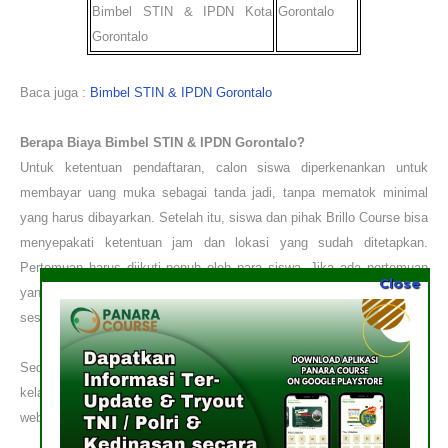
Bimbel STIN & IPDN
Kota
Gorontalo
Gorontalo
Baca juga :
Bimbel STIN & IPDN Gorontalo
Berapa Biaya
Bimbel STIN & IPDN
Gorontalo?
Untuk ketentuan pendaftaran, calon siswa diperkenankan untuk
membayar uang muka sebagai tanda jadi, tanpa mematok minimal
yang harus dibayarkan. Setelah itu, siswa dan pihak Brillo Course bisa
menyepakati ketentuan jam dan lokasi yang sudah ditetapkan.
Pertemuan harus diikuti penuh oleh para siswa. Jika ada pertemuan
Close
yang terlewat, pihak Brillo Course akan memberikan penggantian
sesuai jadwal dan ketentuan.
Sedangkan untuk informasi pembayaran dan tempat penyelenggaraan
kelas, melalui pesan elektronik di nomor
0812-4696-3883
dan
website
Brillo Course
.