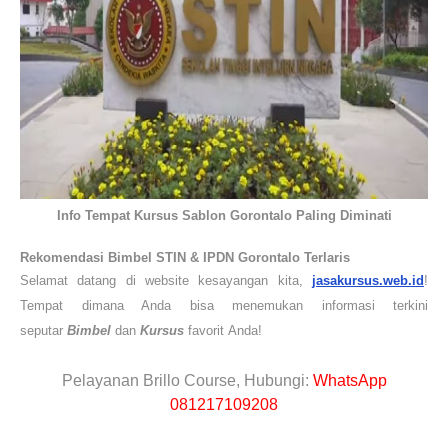
Info Tempat Kursus Sablon Gorontalo Paling Diminati
Rekomendasi
Bimbel STIN & IPDN
Gorontalo
Terlaris
Selamat datang di website kesayangan kita,
jasakursus.web.id
!
Tempat dimana Anda bisa menemukan informasi terkini
seputar
Bimbel
dan
Kursus
favorit
Anda
!
Pelayanan Brillo Course, Hubungi:
WhatsApp
081217109208