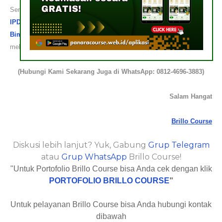
Semoga informasi yang kami sampaikan tentang
Bimbel STIN &
IPDN
Gorontalo
ini dapat menjadi manfaat bagi Anda. Ada juga
Bimbel POLRI Gorontalo
untuk Anda! Terima kasih telah
meluangkan waktu Anda. Kami tunggu kerja sama dengan Anda!
(Hubungi Kami Sekarang Juga di WhatsApp: 0812-4696-3883)
Salam Hangat
Brillo Course
Diskusi lebih lanjut? Yuk, Gabung
Grup Telegram
atau
Grup WhatsApp
Brillo Course!
"Untuk Portofolio Brillo Course bisa Anda cek dengan klik
PORTOFOLIO BRILLO COURSE
"
Untuk pelayanan Brillo Course bisa Anda hubungi kontak
dibawah