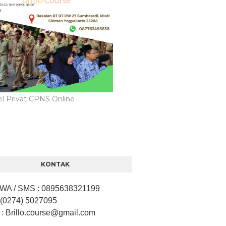
l Privat CPNS Online
KONTAK
/ WA / SMS
:
0895638321199
 (0274) 5027095
: Brillo.course
@gmail.com