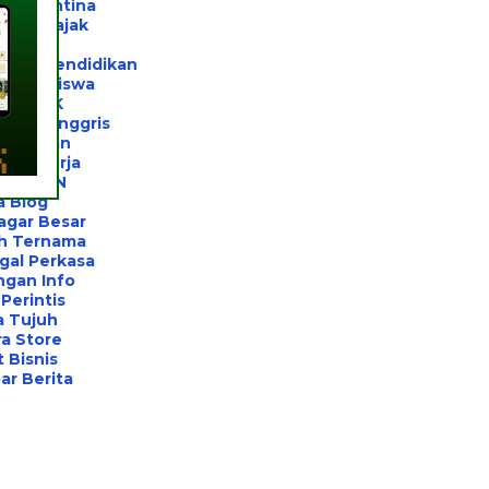
l Karantina
ltan Pajak
rivat
ltan Pendidikan
el Beasiswa
el UTBK
ahasa Inggris
el Unhan
ihan Kerja
el BUMN
a Blog
agar Besar
h Ternama
gal Perkasa
ngan Info
Perintis
a Tujuh
a Store
 Bisnis
r Berita