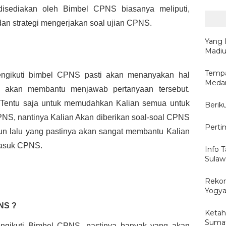
isediakan oleh Bimbel CPNS biasanya meliputi, 
an strategi mengerjakan soal ujian CPNS.
Yang 
Madi
?
Tempa
gikuti bimbel CPNS pasti akan menanyakan hal 
Medan
rse akan membantu menjawab pertanyaan tersebut. 
Tentu saja untuk memudahkan Kalian semua untuk 
Berik
PNS, nantinya Kalian Akan diberikan soal-soal CPNS 
Perti
un lalu yang pastinya akan sangat membantu Kalian 
masuk CPNS.

Info T
Sulaw
Reko
Yogya
NS ?
Ketah
Sumat
engikuti Bimbel CPNS, pastinya banyak yang akan 