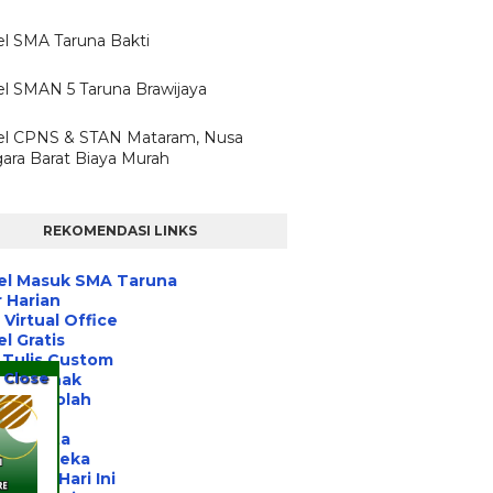
l SMA Taruna Bakti
l SMAN 5 Taruna Brawijaya
l CPNS & STAN Mataram, Nusa
ara Barat Biaya Murah
REKOMENDASI LINKS
el Masuk SMA Taruna
 Harian
Virtual Office
l Gratis
 Tulis Custom
Close
ihan Anak
asi Sekolah
a Post
 Jakarta
nitas Peka
 Jogja Hari Ini