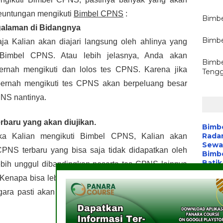
euntungan mengikuti 
Bimbel CPNS
 :
Bimbe
galaman di Bidangnya
Bimbe
a Kalian akan diajari langsung oleh ahlinya yang 
Bimbel CPNS. Atau lebih jelasnya, Anda akan 
Bimbe
rnah mengikuti dan lolos tes CPNS. Karena jika 
Tengg
pernah mengikuti tes CPNS akan berpeluang besar 
PNS nantinya.
erbaru yang akan diujikan.
Bimb
Radar
ka Kalian mengikuti Bimbel CPNS, Kalian akan 
Sewa 
PNS terbaru yang bisa saja tidak didapatkan oleh 
Bimbe
Batik
lebih unggul dibandingkan peserta tes CPNS lainnya 
Pelat
enapa bisa lebih unggul ? Yap, hal ini dikarenakan 
Aplik
Wart
ra pasti akan membuat soal-soal ujian tes CPNS 
Media
Komu
Berita