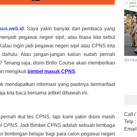
sus.web.id
. Saya yakin banyak dari pembaca yang 
enjadi pegawai negeri sipil, atau biasa kita sebut 
Kalau ingin jadi pegawai negeri sipil atau CPNS kita 
 dahulu. Atau jangan-jangan kalian sudah pernah 
Bimbe
? Tenang saja, disini Brillo Course akan memberikan 
an mengikuti 
bimbel masuk CPNS
.
uk mendapatkan informasi yang pastinya bermanfaat 
a kita baca bersama artikel dibawah ini.
Call 
rnah ikut tes CPNS, tapi kami yakin disini masih 
Telp
:
el CPNS
. Jadi Bimbel CPNS adalah sebuah lembaga 
Email
n bimbingan belajar bagi para calon pegawai negeri 