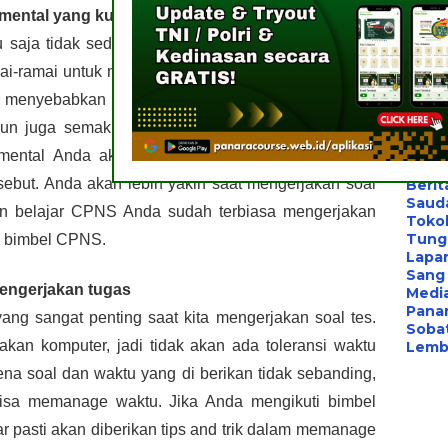
Bimbe
mental yang kuat.
Konsu
Les P
 saja tidak sedikit orang yang mengikuti tes CPNS 
Konsu
ai-ramai untuk mengikuti tes CPNS dengan harapan 
Bimb
Bimb
ni menyebabkan persaingan tes CPNS semakin ketat 
Les B
pun juga semakin tipis. Nah, keuntungan jika Anda 
Bimb
Pelat
ntal Anda akan terlatih secara bertahap seiring 
Bimb
but. Anda akan lebih yakin saat mengerjakan soal 
Berit
Saud
n belajar CPNS Anda sudah terbiasa mengerjakan 
Toko
Tung
eh bimbel CPNS.
Lapa
Sang 
mengerjakan tugas
Medi
Panar
g sangat penting saat kita mengerjakan soal tes. 
Sobat
n komputer, jadi tidak akan ada toleransi waktu 
Lemba
ena soal dan waktu yang di berikan tidak sebanding, 
 bisa memanage waktu. Jika Anda mengikuti bimbel 
 pasti akan diberikan tips and trik dalam memanage 