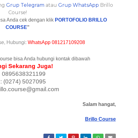
ung
Grup Telegram
atau
Grup WhatsApp
Brillo
Course!
bisa Anda cek dengan klik
PORTOFOLIO BRILLO
COURSE
"
se, Hubungi:
WhatsApp 081217109208
Course bisa Anda hubungi kontak dibawah
gi Sekarang Juga!
 0895638321199
p: (0274) 5027095
rillo.course@gmail.com
Salam hangat,
Brillo Course