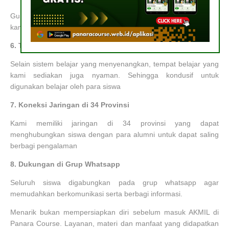
Guna memaksimalkan materi yang diterima oleh siswa, maka
kami menerapkan sistem belajar mengajar yang menyenangkan
6.
Tempat Belajar yang Nyaman
Selain sistem belajar yang menyenangkan, tempat belajar yang
kami sediakan juga nyaman. Sehingga kondusif untuk
digunakan belajar oleh para siswa
7.
Koneksi Jaringan di 34 Provinsi
Kami memiliki jaringan di 34 provinsi yang dapat
menghubungkan siswa dengan para alumni untuk dapat saling
berbagi pengalaman
8.
Dukungan di Grup Whatsapp
Seluruh siswa digabungkan pada grup whatsapp agar
memudahkan berkomunikasi serta berbagi informasi.
Menarik bukan mempersiapkan diri sebelum masuk AKMIL di
Panara Course. Layanan, materi dan manfaat yang didapatkan