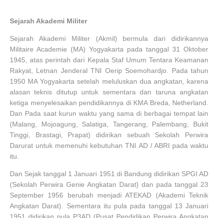
Sejarah Akademi Militer
Sejarah Akademi Militer (Akmil) bermula dari didirikannya
Militaire Academie (MA) Yogyakarta pada tanggal 31 Oktober
1945, atas perintah dari Kepala Staf Umum Tentara Keamanan
Rakyat, Letnan Jenderal TNI Oerip Soemohardjo. Pada tahun
1950 MA Yogyakarta setelah meluluskan dua angkatan, karena
alasan teknis ditutup untuk sementara dan taruna angkatan
ketiga menyelesaikan pendidikannya di KMA Breda, Netherland.
Dan Pada saat kurun waktu yang sama di berbagai tempat lain
(Malang, Mojoagung, Salatiga, Tangerang, Palembang, Bukit
Tinggi, Brastagi, Prapat) didirikan sebuah Sekolah Perwira
Darurat untuk memenuhi kebutuhan TNI AD / ABRI pada waktu
itu.
Dan Sejak tanggal 1 Januari 1951 di Bandung didirikan SPGI AD
(Sekolah Perwira Genie Angkatan Darat) dan pada tanggal 23
September 1956 berubah menjadi ATEKAD (Akademi Teknik
Angkatan Darat). Sementara itu pula pada tanggal 13 Januari
1951 didirikan pula P3AD (Pusat Pendidikan Perwira Angkatan