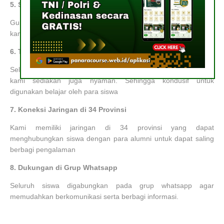
5.
Sistem Pembelajaran yang Menyenangkan
Guna memaksimalkan materi yang diterima oleh siswa, maka
kami menerapkan sistem belajar mengajar yang menyenangkan
6.
Tempat Belajar yang Nyaman
Selain sistem belajar yang menyenangkan, tempat belajar yang
kami sediakan juga nyaman. Sehingga kondusif untuk
digunakan belajar oleh para siswa
7.
Koneksi Jaringan di 34 Provinsi
Kami memiliki jaringan di 34 provinsi yang dapat
menghubungkan siswa dengan para alumni untuk dapat saling
berbagi pengalaman
8.
Dukungan di Grup Whatsapp
Seluruh siswa digabungkan pada grup whatsapp agar
memudahkan berkomunikasi serta berbagi informasi.