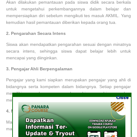
Akan dilakukan pemantauan pada siswa didik secara berkala
untuk mengetahui perkembangannya dalam belajar dan
mempersiapkan diri sebelum mengikuti tes masuk AKMIL. Yang
kemudian hasil pemantauan diberikan kepada orang tua.
2.
Pengarahan Secara Intens
Siswa akan mendapatkan pengarahan sesuai dengan minatnya
secara intens, sehingga siswa dapat belajar lebih untuk
mencapai yang diinginkan.
3.
Pengajar Ahli Berpengalaman
Pengajar yang kami siapkan merupakan pengajar yang ahli di
bidangnya serta kompeten dalam bidangnya. Setiap pengajar
memiliki pengalaman yang luar biasa, sehingga akan
Close
memberikan materi yang berkualitas.
4.
Materi Ekslusif dan Terbaru
Materi yang kami berikan kepada siswa merupakan materi-
materi yang spesifik dan terbaru sesuai dengan minat siswa.