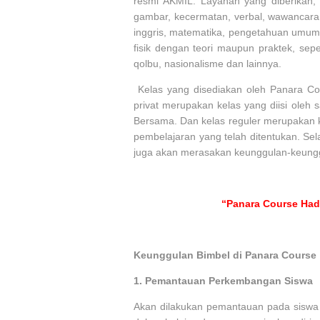
resmi AKMIL. Layanan yang diberikan, y
gambar, kecermatan, verbal, wawancara 
inggris, matematika, pengetahuan umum
fisik dengan teori maupun praktek, seper
qolbu, nasionalisme dan lainnya.
Kelas yang disediakan oleh Panara Cou
privat merupakan kelas yang diisi oleh 
Bersama. Dan kelas reguler merupakan 
pembelajaran yang telah ditentukan. Se
juga akan merasakan keunggulan-keunggu
“Panara Course Hadi
Keunggulan Bimbel di Panara Course
1.
Pemantauan Perkembangan Siswa
Akan dilakukan pemantauan pada siswa