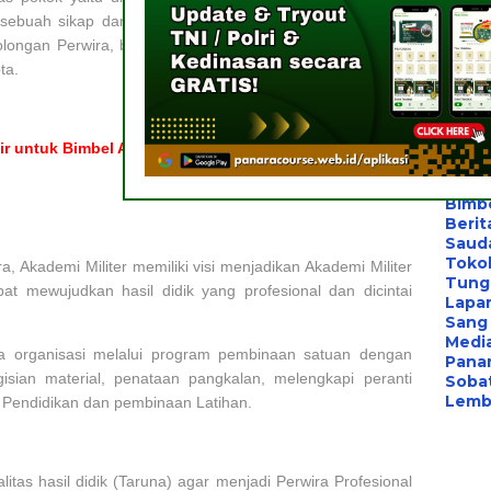
Berita
sebuah sikap dan perilaku sebagai prajurit Sapta Marga,
Bimbe
Konsu
longan Perwira, berkualifikasi Akademik Program Diploma
Les P
ta.
Konsu
Bimb
Bimb
Les B
r untuk Bimbel AAU di Badung, Bali”
Bimb
Pelat
Bimb
Berit
Saud
Toko
, Akademi Militer memiliki visi menjadikan Akademi Militer
Tung
at mewujudkan hasil didik yang profesional dan dicintai
Lapa
Sang 
Medi
a organisasi melalui program pembinaan satuan dengan
Panar
gisian material, penataan pangkalan, melengkapi peranti
Sobat
Lemba
Pendidikan dan pembinaan Latihan.
tas hasil didik (Taruna) agar menjadi Perwira Profesional