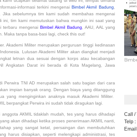
a kami ucapkan selamat datang di web ini, tempat dimana
formasi-informasi terkini mengenai
Bimbel Akmil Badung
,
L. Jika sebelumnya tim kami sudah membahas mengenai
li ini, tim kami memutuskan bahwa mungkin ini saat yang
si terbaru mengenai
Bimbel Akmil Badung
, AAU, AAL yang
Maka tanpa basa-basi lagi, check this out!
ter. Akademi Militer merupakan perguruan tinggi kedinasan
 Indonesia. Lulusan Akademi Militer akan diangkat menjadi
ngkat letnan dua sesuai dengan korps atau kecabangan
Bimbe
NI Angkatan Darat ini berada di Kota Magelang, Jawa
di Perwira TNI AD merupakan salah satu bagian dari cara
akan impian banyak orang. Dengan biaya yang ditanggung
tua yang menginginkan anaknya masuk Akademi Militer.
 berpangkat Perwira ini sudah tidak diragukan lagi.
Call 
 anggota AKMIL tidaklah mudah, tes yang harus dihadapi
 yang akan dihadapi ketika proses penerimaan AKMIL nanti,
Telp
:
tahap yang sangat ketat, persaingan dan membutuhkan
Email
ang harus disiapkan, seperti melengkapi administrasi, tes