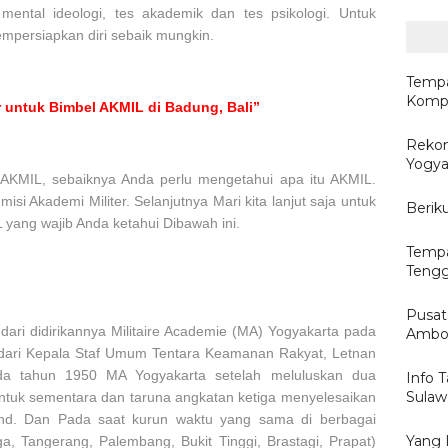
ental ideologi, tes akademik dan tes psikologi. Untuk
mpersiapkan diri sebaik mungkin.
Tempa
Kompu
 untuk Bimbel AKMIL di Badung, Bali”
Reko
Yogya
KMIL, sebaiknya Anda perlu mengetahui apa itu AKMIL.
misi Akademi Militer. Selanjutnya Mari kita lanjut saja untuk
Berik
yang wajib Anda ketahui Dibawah ini.
Tempa
Tengg
Pusat
 dari didirikannya Militaire Academie (MA) Yogyakarta pada
Ambon
h dari Kepala Staf Umum Tentara Keamanan Rakyat, Letnan
da tahun 1950 MA Yogyakarta setelah meluluskan dua
Info T
Sulaw
 untuk sementara dan taruna angkatan ketiga menyelesaikan
and. Dan Pada saat kurun waktu yang sama di berbagai
Yang 
ga, Tangerang, Palembang, Bukit Tinggi, Brastagi, Prapat)