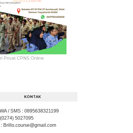
l Privat CPNS Online
KONTAK
/ WA / SMS
:
0895638321199
 (0274) 5027095
: Brillo.course
@gmail.com