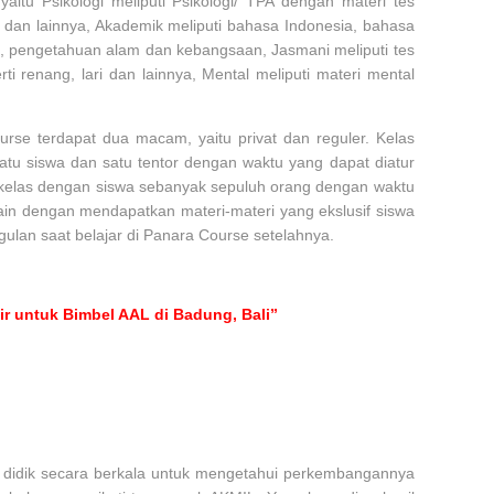
aitu Psikologi meliputi Psikologi/ TPA dengan materi tes
dan lainnya, Akademik meliputi bahasa Indonesia, bahasa
, pengetahuan alam dan kebangsaan, Jasmani meliputi tes
ti renang, lari dan lainnya, Mental meliputi materi mental
rse terdapat dua macam, yaitu privat dan reguler. Kelas
satu siswa dan satu tentor dengan waktu yang dapat diatur
kelas dengan siswa sebanyak sepuluh orang dengan waktu
lain dengan mendapatkan materi-materi yang ekslusif siswa
lan saat belajar di Panara Course setelahnya.
r untuk Bimbel AAL di Badung, Bali”
 didik secara berkala untuk mengetahui perkembangannya