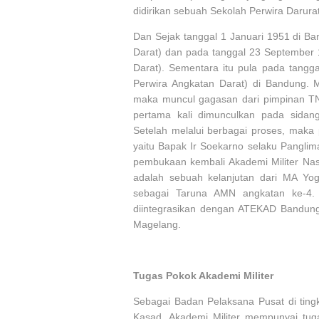
didirikan sebuah Sekolah Perwira Darur
Dan Sejak tanggal 1 Januari 1951 di Ba
Darat) dan pada tanggal 23 September
Darat). Sementara itu pula pada tangga
Perwira Angkatan Darat) di Bandung. 
maka muncul gagasan dari pimpinan TNI
pertama kali dimunculkan pada sidan
Setelah melalui berbagai proses, maka
yaitu Bapak Ir Soekarno selaku Panglim
pembukaan kembali Akademi Militer Nasi
adalah sebuah kelanjutan dari MA Yog
sebagai Taruna AMN angkatan ke-4. 
diintegrasikan dengan ATEKAD Bandung
Magelang.
Tugas Pokok Akademi Militer
Sebagai Badan Pelaksana Pusat di tin
Kasad, Akademi Militer mempunyai tug