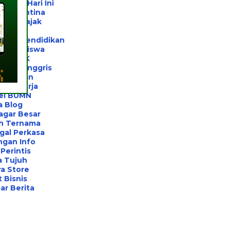
 Jogja Hari Ini
l Karantina
ltan Pajak
rivat
ltan Pendidikan
el Beasiswa
el UTBK
ahasa Inggris
el Unhan
ihan Kerja
el BUMN
a Blog
agar Besar
h Ternama
gal Perkasa
ngan Info
Perintis
a Tujuh
a Store
 Bisnis
r Berita