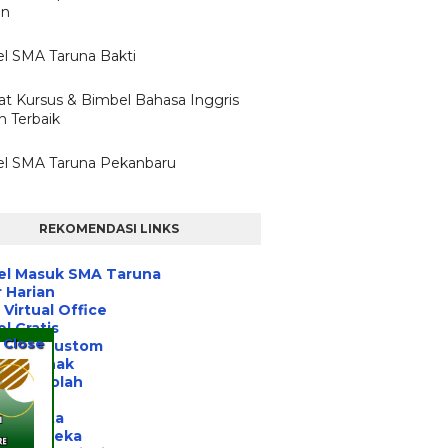
un
l SMA Taruna Bakti
t Kursus & Bimbel Bahasa Inggris
 Terbaik
l SMA Taruna Pekanbaru
REKOMENDASI LINKS
el Masuk SMA Taruna
 Harian
Virtual Office
l Gratis
Close
 Tulis Custom
ihan Anak
asi Sekolah
a Post
 Jakarta
nitas Peka