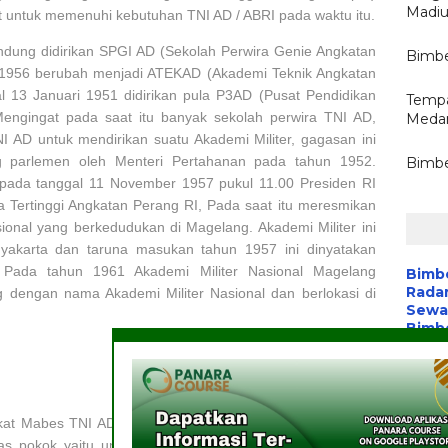
Madi
at untuk memenuhi kebutuhan TNI AD / ABRI pada waktu itu.
ndung didirikan SPGI AD (Sekolah Perwira Genie Angkatan
Bimbe
 1956 berubah menjadi ATEKAD (Akademi Teknik Angkatan
l 13 Januari 1951 didirikan pula P3AD (Pusat Pendidikan
Tempa
Mengingat pada saat itu banyak sekolah perwira TNI AD,
Medan
 AD untuk mendirikan suatu Akademi Militer, gagasan ini
g parlemen oleh Menteri Pertahanan pada tahun 1952.
Bimbe
 pada tanggal 11 November 1957 pukul 11.00 Presiden RI
a Tertinggi Angkatan Perang RI, Pada saat itu meresmikan
onal yang berkedudukan di Magelang. Akademi Militer ini
yakarta dan taruna masukan tahun 1957 ini dinyatakan
Pada tahun 1961 Akademi Militer Nasional Magelang
Bimb
Radar
 dengan nama Akademi Militer Nasional dan berlokasi di
Sewa 
Bimbe
Batik
Pelat
Aplik
Wart
Media
gkat Mabes TNI AD, yang berkedudukan langsung dibawah
Komu
as pokok yaitu untuk membentuk Taruna Akademi Militer