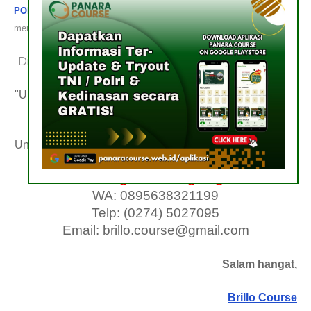
POLRI Kepulauan Riau
. Terima kasih sudah menyempatkan
membaca, sampai jumpa lain waktu. Kami tunggu kerja samanya.
Diskusi lebih lanjut? Yuk, Gabung
Grup Telegram
atau
Grup WhatsApp
Brillo Course!
"Untuk Portofolio Brillo Course bisa Anda cek dengan klik
PORTOFOLIO BRILLO COURSE
"
Untuk pelayanan Brillo Course bisa Anda hubungi kontak
dibawah
Hubungi Sekarang Juga!
WA: 0895638321199
Telp: (0274) 5027095
Email: brillo.course@gmail.com
Salam hangat,
Brillo Course