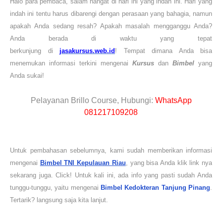
Halo para pembaca, salam hangat di hari ini yang indah ini. Hari yang
indah ini tentu harus dibarengi dengan perasaan yang bahagia, namun
apakah
Anda
sedang resah? Apakah masalah mengganggu
Anda
?
Anda berada di waktu yang tepat
berkunjung
di
jasakursus.web.id
!
Tempat dimana Anda bisa
menemukan informasi terkini mengenai
Kursus
dan
Bimbel
yang
Anda sukai
!
Pelayanan Brillo Course, Hubungi:
WhatsApp
081217109208
Untuk pembahasan sebelumnya, kami sudah memberikan informasi
mengenai
Bimbel TNI Kepulauan Riau
, yang bisa Anda klik link nya
sekarang juga. Click! Untuk kali ini, ada info yang pasti sudah Anda
tunggu-tunggu, yaitu mengenai
Bimbel Kedokteran
Tanjung Pinang
.
Tertarik? langsung saja kita lanjut.