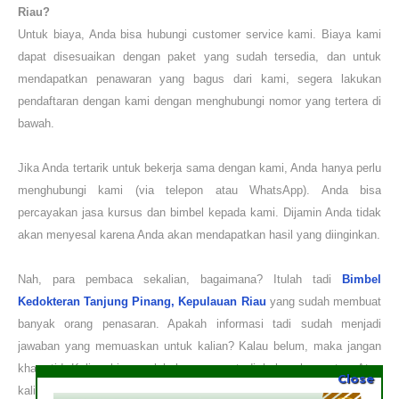
Riau
?
Untuk biaya, Anda bisa hubungi customer service kami. Biaya kami
dapat disesuaikan dengan paket yang sudah tersedia, dan untuk
mendapatkan penawaran yang bagus dari kami, segera lakukan
pendaftaran dengan kami dengan menghubungi nomor yang tertera di
bawah.
Jika Anda tertarik untuk bekerja sama dengan kami, Anda hanya perlu
menghubungi
kami
(via telepon atau WhatsApp). Anda bisa
percayakan jasa kursus dan bimbel kepada kami. Dijamin Anda tidak
akan menyesal karena Anda akan mendapatkan hasil yang diinginkan.
Nah, para pembaca sekalian, bagaimana? Itulah tadi
Bimbel
Kedokteran
Tanjung Pinang, Kepulauan Riau
yang sudah membuat
banyak orang penasaran. Apakah informasi tadi sudah menjadi
jawaban yang memuaskan untuk kalian? Kalau belum, maka jangan
khawatir! Kalian bisa melakukan request di kolom komentar. Atau
Close
kalian juga bisa membaca artikel kami yang lain seperti
Bimbel