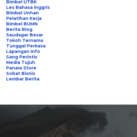
Bimbel UTBK
Les Bahasa Inggris
Bimbel Unhan
Pelatihan Kerja
Bimbel BUMN
Berita Blog
Saudagar Besar
Tokoh Ternama
Tunggal Perkasa
Lapangan Info
Sang Perintis
Media Tujuh
Panara Store
Sobat Bisnis
Lembar Berita