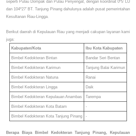
seperti Pulau Dompak dan Pulau Penyengat, dengan koordinat 0º5' LU
dan 104º27' BT. Tanjung
P
inang dahulunya adalah pusat pemerintahan
Kesultanan Riau-Lingga.
Berikut daerah di
Kepulauan Riau
yang menjadi cakupan layanan kami
juga
:
Kabupaten/Kota
Ibu Kota Kabupaten
Bimbel Kedokteran
Bintan
Bandar Seri Bentan
Bimbel Kedokteran
Karimun
Tanjung Balai Karimun
Bimbel Kedokteran
Natuna
Ranai
Bimbel Kedokteran
Lingga
Daik
Bimbel Kedokteran
Kepulauan Anambas
Tarempa
Bimbel Kedokteran
Kota Batam
-
Bimbel Kedokteran
Kota Tanjung Pinang
-
Berapa Biaya
Bimbel Kedokteran
Tanjung Pinang, Kepulauan