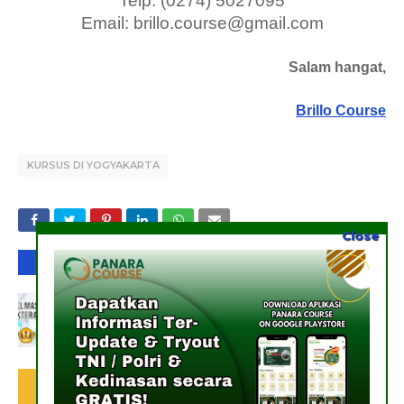
Telp: (0274) 5027095
Email: brillo.course@gmail.com
Salam hangat,
Brillo Course
KURSUS DI YOGYAKARTA
Close
ANDA MUNGKIN MENYUKAI POSTINGAN INI
Cari Informasi Bimbel Kedokteran di
Yogyakarta Biaya Murah
July 26, 2020
Rekomendasi Bimbel CPNS & STAN
Yogyakarta Terjangkau