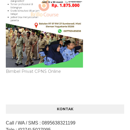
Bimbel Privat CPNS Online
KONTAK
Call / WA / SMS
:
0895638321199
Telp
: (0274) 5027095