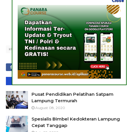
Close
Email: brillo.course@gmail.com
Salam hangat,
Brillo Course
KURSUS DI LAMPUNG
ANDA MUNGKIN MENYUKAI POSTINGAN INI
Pusat Pendidikan Pelatihan Satpam
Lampung Termurah
August 08, 2020
Spesialis Bimbel Kedokteran Lampung
Cepat Tanggap