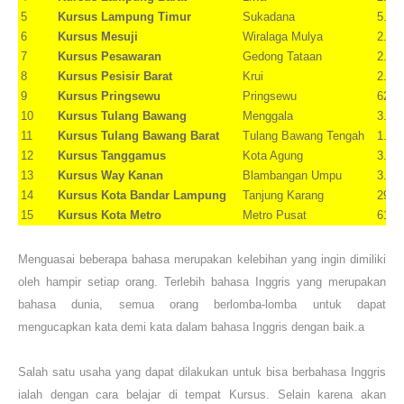
5
Kursus Lampung Timur
Sukadana
5.32
6
Kursus Mesuji
Wiralaga Mulya
2.18
7
Kursus Pesawaran
Gedong Tataan
2.24
8
Kursus Pesisir Barat
Krui
2.90
9
Kursus Pringsewu
Pringsewu
625,
10
Kursus Tulang Bawang
Menggala
3.46
11
Kursus Tulang Bawang Barat
Tulang Bawang Tengah
1.20
12
Kursus Tanggamus
Kota Agung
3.02
13
Kursus Way Kanan
Blambangan Umpu
3.92
14
Kursus Kota Bandar Lampung
Tanjung Karang
296,
15
Kursus Kota Metro
Metro Pusat
61,7
Menguasai beberapa bahasa merupakan kelebihan yang ingin dimiliki
oleh hampir setiap orang. Terlebih bahasa Inggris yang merupakan
bahasa dunia, semua orang berlomba-lomba untuk dapat
mengucapkan kata demi kata dalam bahasa Inggris dengan baik.a
Salah satu usaha yang dapat dilakukan untuk bisa berbahasa Inggris
ialah dengan cara belajar di tempat Kursus. Selain karena akan