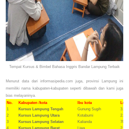
Tempat Kursus & Bimbel Bahasa Inggris Bandar Lampung Terbaik
Menurut data dari informasipedia.com juga, provinsi Lampung ini
memiliki nama kabupaten-kabupaten seperti dibawah dan kami juga
bias melayaninya.
No.
Kabupaten /kota
Ibu kota
Luas
1
Kursus Lampung Tengah
Gunung Sugih
3.80
2
Kursus Lampung Utara
Kotabumi
2.72
3
Kursus Lampung Selatan
Kalianda
700,
4
Kursus Lampung Barat
Liwa
2.14