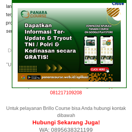
Close
langkah bijak bagi siapapun yang ingin praktis, cepat, dan
terjamin keabsahannya. Dengan bantuan tenaga
profesional, Anda bisa lebih fokus pada pembangunan,
sementara urusan birokrasi diselesaikan secara tuntas.
Diskusi lebih lanjut? Yuk, Gabung
Grup Telegram
atau
Grup WhatsApp
Brillo Course!
"Untuk Portofolio Brillo Course bisa Anda cek dengan klik
PORTOFOLIO BRILLO COURSE
"
Pelayanan Brillo Course, Hubungi:
WhatsApp
081217109208
Untuk pelayanan Brillo Course bisa Anda hubungi kontak
dibawah
Hubungi Sekarang Juga!
WA: 0895638321199