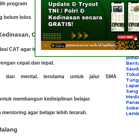
Berita
lih program
Bimbe
Konsu
g belum lolos
Les P
Konsu
Bimb
 Kedinasan, CPNS, dan SMA Taruna
Bimb
Les B
Bimb
lasi CAT agar terbiasa dengan format soal resmi.
Pelat
Bimb
dengan cepat dan tepat.
Berit
Saud
Toko
ik dan mental, terutama untuk jalur SMA
Tung
Lapa
Sang 
Medi
f untuk membangun kedisiplinan belajar.
Panar
Sobat
mentoring agar belajar lebih terarah.
Lemba
Malang