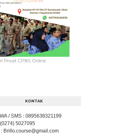
l Privat CPNS Online
KONTAK
/ WA / SMS
:
0895638321199
 (0274) 5027095
: Brillo.course
@gmail.com