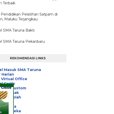
 Terbaik
 Pendidikan Pelatihan Satpam di
, Maluku Terjangkau
l SMA Taruna Bakti
l SMA Taruna Pekanbaru
REKOMENDASI LINKS
el Masuk SMA Taruna
 Harian
Virtual Office
l Gratis
Close
 Tulis Custom
ihan Anak
asi Sekolah
a Post
 Jakarta
nitas Peka