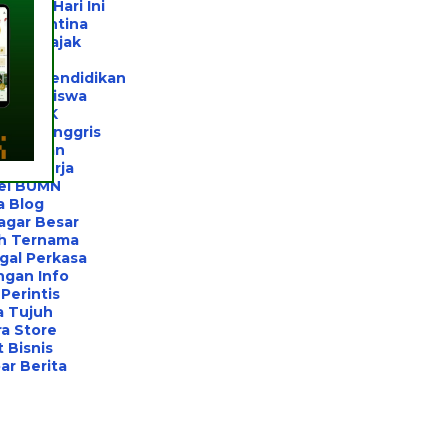
 Jogja Hari Ini
l Karantina
ltan Pajak
rivat
ltan Pendidikan
el Beasiswa
el UTBK
ahasa Inggris
el Unhan
ihan Kerja
el BUMN
a Blog
agar Besar
h Ternama
gal Perkasa
ngan Info
Perintis
a Tujuh
a Store
 Bisnis
r Berita