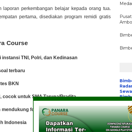
Medan
 laporan perkembangan belajar kepada orang tua.
Pusat
empatan pertama, disediakan program remidi gratis
Ambon
Bimbe
ra Course
Bimbe
 instansi TNI, Polri, dan Kedinasan
soal terbaru
Bimb
 tes BKN
Radar
Sewa 
Bimbe
l, cocok untuk SMA Taruna/Pradita
Batik
Pelat
n mendukung fokus
Aplik
Wart
uh Indonesia
Media
Komu