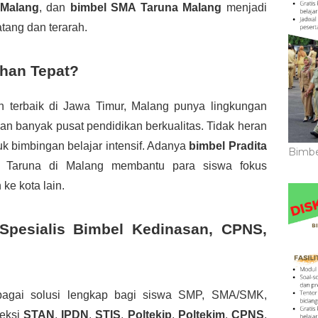
Malang
, dan
bimbel SMA Taruna Malang
menjadi
tang dan terarah.
ihan Tepat?
n terbaik di Jawa Timur, Malang punya lingkungan
dan banyak pusat pendidikan berkualitas. Tidak heran
uk bimbingan belajar intensif. Adanya
bimbel Pradita
Bimbe
Taruna di Malang membantu para siswa fokus
ke kota lain.
Spesialis Bimbel Kedinasan, CPNS,
agai solusi lengkap bagi siswa SMP, SMA/SMK,
leksi
STAN
,
IPDN
,
STIS
,
Poltekip
,
Poltekim
,
CPNS
,