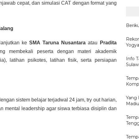
jawab cepat, dan simulasi CAT dengan format yang
Berik
Malang
Reko
lanjutkan ke
SMA Taruna Nusantara
atau
Pradita
Yogya
ng membekali peserta dengan materi akademik
Info T
), latihan psikotes, latihan fisik, serta persiapan
Sulaw
Tempa
Kompu
Yang 
engan sistem belajar terjadwal 24 jam, try out harian,
Madi
gan mental leadership agar siswa terbiasa disiplin dan
Tempa
Tengg
Tempa