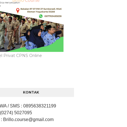
l Privat CPNS Online
KONTAK
/ WA / SMS
:
0895638321199
 (0274) 5027095
: Brillo.course
@gmail.com