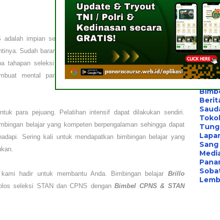
Berita
Bimbe
Konsu
Les P
Konsu
 adalah impian setiap orang, hal ini lantaran STAN dan PNS
Bimb
antinya. Sudah barang tentu, untuk lolos seleksi STAN dan CPNS
Bimb
a tahapan seleksi yang terkadang menyulitkan para pejuang.
Les B
Bimb
embuat mental para pejuang down jika kurangnya pelatihan
Pelat
Bimb
Berit
Saud
tuk para pejuang. Pelatihan intensif dapat dilakukan sendiri.
Toko
mbingan belajar yang kompeten berpengalaman sehingga dapat
Tung
Lapa
hadapi. Sering kali untuk mendapatkan bimbingan belajar yang
Sang 
ukan.
Medi
Panar
Sobat
 kami hadir untuk membantu Anda. Bimbingan belajar
Brillo
Lemba
 lolos seleksi STAN dan CPNS
dengan
Bimbel CPNS & STAN