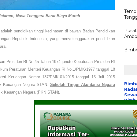
Tempa
taram, Nusa Tenggara Barat Biaya Murah
Tengg
Pusat
)
adalah
pendidikan tinggi kedinasan di bawah Badan Pendidikan
Ambon
angan Republik Indonesia, yang menyelenggarakan pendidikan
ara.
Bimbe
an Presiden RI No.45 Tahun 1974 juncto Keputusan Presiden RI
ukum Peraturan Menteri Keuangan RI No.1/PMK/1977 tanggal 18
nteri Keuangan Nomor 137/PMK.01/2015 tanggal 15 Juli 2015
Bimb
knik Keuangan Negara STAN.
Sekolah Tinggi Akuntansi Negara
Radar
knik Keuangan Negara (PKN STAN).
Sewa 
Bimbe
Batik
Pelat
Aplik
Wart
Media
Komu