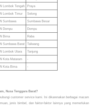
AN
Lombok Tengah
Praya
AN
Lombok Timur
Selong
AN
Sumbawa
Sumbawa Besar
AN
Dompu
Dompu
AN
Bima
Raba
AN
Sumbawa Barat
Taliwang
AN
Lombok Utara
Tanjung
AN
Kota Mataram
-
AN
Kota Bima
-
m, Nusa Tenggara Barat?
ubungi customer service kami. Ini dikarenakan berbagai macam
emuan, jenis bimbel, dan faktor-faktor lainnya yang memerlukan