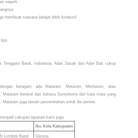
s seperti :
dangnya
ga membuat
suasana
belajar lebih kondusif
tip
s
 Tenggara Barat, Indonesia. Adat Sasak dan Adat Bali cukup
dengan beragam, ada Mataram, Metaram, Mentaram, atau
, Mataram berasal dari bahasa Sansekerta dari kata mata yang
n. Mataram juga berarti persembahan untuk ibu pertiwi.
menjadi cakupan layanan kami juga
:
Ibu Kota Kabupaten
AN
Lombok Barat
Gerung