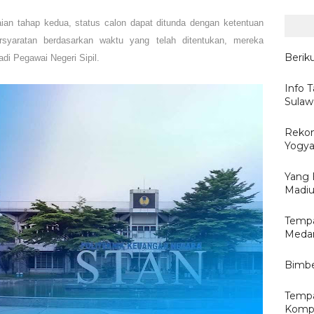
aian tahap kedua, status calon dapat ditunda dengan ketentuan
rsyaratan berdasarkan waktu yang telah ditentukan, mereka
Berik
di Pegawai Negeri Sipil.
Info T
Sulaw
Reko
Yogya
Yang 
Madi
Tempa
Medan
Bimbe
Tempa
Kompu