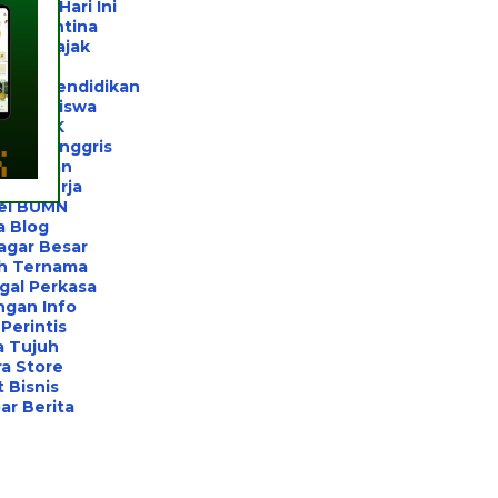
 Jogja Hari Ini
l Karantina
ltan Pajak
rivat
ltan Pendidikan
el Beasiswa
el UTBK
ahasa Inggris
el Unhan
ihan Kerja
el BUMN
a Blog
agar Besar
h Ternama
gal Perkasa
ngan Info
Perintis
a Tujuh
a Store
 Bisnis
r Berita