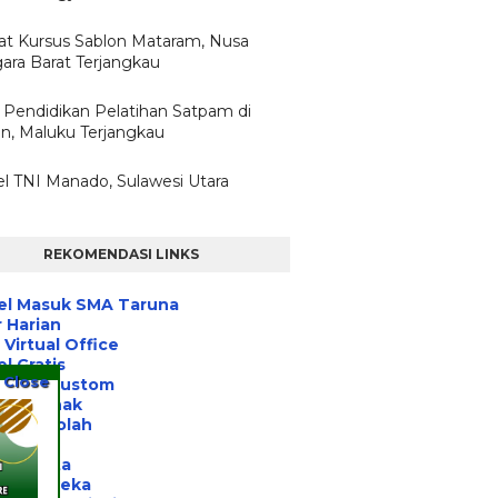
t Kursus Sablon Mataram, Nusa
ara Barat Terjangkau
 Pendidikan Pelatihan Satpam di
, Maluku Terjangkau
l TNI Manado, Sulawesi Utara
REKOMENDASI LINKS
el Masuk SMA Taruna
 Harian
Virtual Office
l Gratis
Close
 Tulis Custom
ihan Anak
asi Sekolah
a Post
 Jakarta
nitas Peka