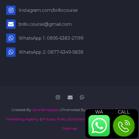
Instagram.com/brillocourse
brillo.course@gmail.com
WhatsApp 1: 0895-6383-21199
WhatsApp 2: 0877-6349-5838
Created By
SoraTemplates
| Promoted By
Maboor Media - Digital
WA
CALL
Marketing Agency
|
Privacy Policy
|
Disclaimer
|
Terms and Conditions
|
Sitemap