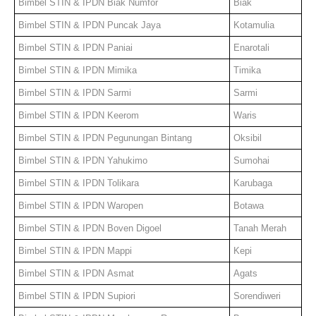
Bimbel STIN & IPDN
Biak Numfor
Biak
Bimbel STIN & IPDN
Puncak Jaya
Kotamulia
Bimbel STIN & IPDN
Paniai
Enarotali
Bimbel STIN & IPDN
Mimika
Timika
Bimbel STIN & IPDN
Sarmi
Sarmi
Bimbel STIN & IPDN
Keerom
Waris
Bimbel STIN & IPDN
Pegunungan Bintang
Oksibil
Bimbel STIN & IPDN
Yahukimo
Sumohai
Bimbel STIN & IPDN
Tolikara
Karubaga
Bimbel STIN & IPDN
Waropen
Botawa
Bimbel STIN & IPDN
Boven Digoel
Tanah Merah
Bimbel STIN & IPDN
Mappi
Kepi
Bimbel STIN & IPDN
Asmat
Agats
Bimbel STIN & IPDN
Supiori
Sorendiweri