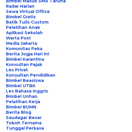
Bimbel Masuk SMA Taruna
Radar Harian
Sewa Virtual Office
Bimbel Gratis
Batik Tulis Custom
Pelatihan Anak
Aplikasi Sekolah
Warta Post
Media Jakarta
Komunitas Peka
Berita Jogja Hari Ini
Bimbel Karantina
Konsultan Pajak
Les Privat
Konsultan Pendidikan
Bimbel Beasiswa
Bimbel UTBK
Les Bahasa Inggris
Bimbel Unhan
Pelatihan Kerja
Bimbel BUMN
Berita Blog
Saudagar Besar
Tokoh Ternama
Tunggal Perkasa