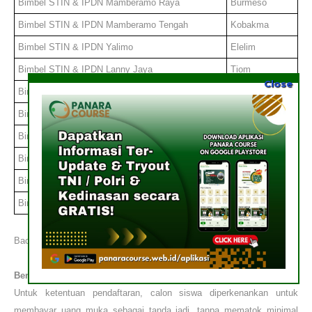
Bimbel STIN & IPDN
Mamberamo Raya
Burmeso
Bimbel STIN & IPDN
Mamberamo Tengah
Kobakma
Bimbel STIN & IPDN
Yalimo
Elelim
Bimbel STIN & IPDN
Lanny Jaya
Tiom
Close
Bimbel STIN & IPDN
Nduga
Kenyam
Bimbel STIN & IPDN
Puncak
Ilaga
Bimbel STIN & IPDN
Dogiyai
Kigamani
Bimbel STIN & IPDN
Intan Jaya
Sugapa
Bimbel STIN & IPDN
Deiyai
Tigi
Bimbel STIN & IPDN
Jayapura
-
Baca juga :
Bimbel STIN & IPDN Papua
Berapa Biaya
Bimbel STIN & IPDN
Jayapura, Papua?
Untuk ketentuan pendaftaran, calon siswa diperkenankan untuk
membayar uang muka sebagai tanda jadi, tanpa mematok minimal