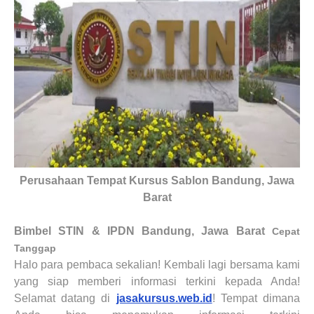
Perusahaan Tempat Kursus Sablon Bandung, Jawa
Barat
Bimbel STIN & IPDN
Bandung, Jawa Barat
Cepat
Tanggap
Halo para pembaca sekalian
! Kembali lagi bersama kami
yang siap memberi informasi terkini kepada Anda!
Selamat datang di
jasakursus.web.id
! Tempat dimana