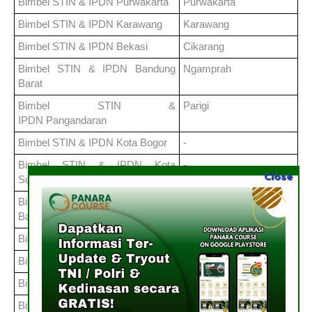
Bimbel STIN & IPDN
Purwakarta
Purwakarta
Bimbel STIN & IPDN
Karawang
Karawang
Bimbel STIN & IPDN
Bekasi
Cikarang
Bimbel STIN & IPDN
Bandung
Ngamprah
Barat
Bimbel STIN &
Parigi
IPDN
Pangandaran
Bimbel STIN & IPDN
Kota Bogor
-
Bimbel STIN & IPDN
Kota
-
Close
Sukabumi
Bimbel STIN & IPDN
Kota
-
Bandung
Bimbel STIN & IPDN
Kota Cirebon
-
Bimbel STIN & IPDN
Kota Bekasi
-
Bimbel STIN & IPDN
Kota Depok
-
Bimbel STIN & IPDN
Kota Cimahi
-